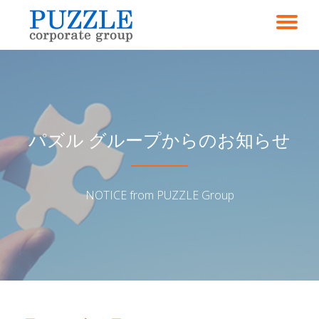
ナ
コ
ン
ビ
テ
ン
ゲ
ツ
へ
ス
ー
パズル グループからのお知らせ
キ
ッ
シ
プ
NOTICE from PUZZLE Group
ョ
ン
を
切