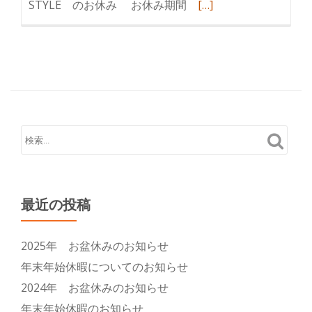
続
STYLE のお休み お休み期間
[…]
き
を
読
む
2018
年
お
盆
休
み
の
最近の投稿
お
知
2025年 お盆休みのお知らせ
ら
年末年始休暇についてのお知らせ
せ
2024年 お盆休みのお知らせ
年末年始休暇のお知らせ